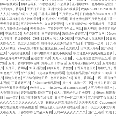
|
|
|
|
|
|
婷av在线观看
婷婷色导航
99啪啪视频
99热最新
亚洲网站999
色婷婷综合亚洲
|
|
|
月天婷婷丁香导航
天天日天天色
亚洲中文字幕在线观看
欧美MACBOOKPRO高清
|
|
|
|
|
人人人
99色在线
91人操
日韩成人网址
五月天伊人网
日日噜噜夜夜狠狠久久丁
|
|
|
日本久草福利
成人婷99最新
99热大全在线观看
亚洲激情电影五月天色婷婷丁香一
|
|
|
|
天天日天天舔
五月婷婷色色色
久久婷婷视频
少妇高潮呻吟A片免费看软件
日韩
|
|
|
|
香六月激情综合啪啪
天天日综合
丁香婷婷五月色成人网站
操人无码
激情五月综
|
|
|
|
|
|
碰
亚洲精品99
九色99视频
国产婷婷综合
激情综合婷婷五月
亚洲丁香网
99r
|
|
|
|
六月视频
超级碰碰91
CHINESE熟女老女人HD视频
亚洲AV成人在线观看
91日
|
|
|
|
天综合久久
色五月之第四色
噜噜噜久久亚洲精品国产品91
97影院一级片
91 九
|
|
|
|
|
人无码专区
99re久热只有精品6在线直播.com
欧美操人
日本成人噜噜
国产操碰
|
|
|
|
亚洲
5月婷婷性视频
丁香花电影高清在线小说阅读
欧美性色A片免费免费观看的
|
|
|
|
做A爰片毛片A片美国
乱岳熟女50岁
九九人人自拍
开心五月综合激情综合五月
色
|
|
|
|
六区
五月丁香啪啪啪综合网
婷婷五月丁香色色
五月婷亚洲精品AV天堂
五月婷色
|
|
|
|
|
月
五月天丁香网站
91亚洲视频
婷婷五月丁香狠狠
丁香五月色五月
婷婷九月丁
|
|
|
|
|
91色色五月天
怕怕視頻
97超碰在线免费观看
色婷婷精品视频在线播放
91欧美
|
|
|
|
|
月
激情六月色
五月综合激情图片
色五月婷婷在线
五月丁香网站
一区二区你懂
|
|
|
|
|
本视频
丁香婷婷五月
在线sebiav精品视频
操一操
尤物一区二区
婷婷六月开心网
|
|
|
|
婷婷色五月激情综合
色婷婷人人
http://www.sd-xiangsu.com/
人五月天婷婷喷水
|
|
|
大香蕉啪啪啪
婷婷激情蜜桃玖玖丁香
成人片黄网站色大片免费毛片
99re在线观
|
|
|
|
|
88
www五月
精品视频99看在线视频
日本不卡一区二区三区
五月婷庭丁香在线
|
|
|
久久久久久久久久久久久久人妻
狠狠久久婷五月综合色
天天干天天叉
Caoporn公
|
|
中文在线视频字幕免费观看
99精品成人无码A片观看金桔
激情小说五月天中文字幕
|
|
|
|
大香蕉九九
丁香婷婷综合精品六月初
无码AV久久久久久久久
国产五月婷
91啦