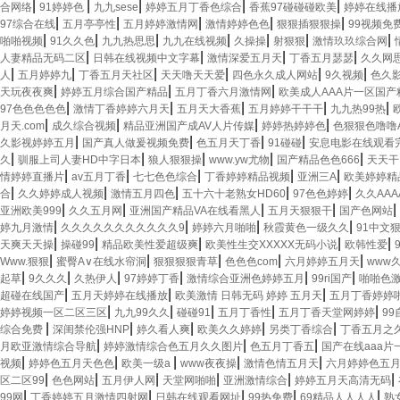
|
|
|
|
|
合网络
91婷婷色
九九sese
婷婷五月丁香色综合
香蕉97碰碰碰欧美
婷婷在线播
|
|
|
|
|
97综合在线
五月亭亭性
五月婷婷激情网
激情婷婷色色
狠狠插狠狠操
99视频免
|
|
|
|
|
|
|
啪啪视频
91久久色
九九热思思
九九在线视频
久操操
射狠狠
激情玖玖综合网
|
|
|
|
人妻精品无码二区
日韩在线视频中文字幕
激情深爱五月天
丁香五月瑟瑟
久久网
|
|
|
|
|
|
人
五月婷婷九
丁香五月天社区
天天噜天天爱
四色永久成人网站
9久视频
色久
|
|
|
天玩夜夜爽
婷婷五月综合国产精品
五月丁香六月激情网
欧美成人AAA片一区国产
|
|
|
|
|
97色色色色色
激情丁香婷婷六月天
五月天大香蕉
五月婷婷干干干
九九热99热
|
|
|
|
月天.com
成久综合视频
精品亚洲国产成AV人片传媒
婷婷热婷婷色
色狠狠色噜噜
|
|
|
|
久影视婷婷五月
国产真人做爰视频免费
色五月天丁香
91碰碰
安息电影在线观看
|
|
|
|
|
久
驯服上司人妻HD中字日本
狼人狠狠操
www.yw尤物
国产精品色色666
天天干
|
|
|
|
|
情婷婷直播片
av五月丁香
七七色色综合
丁香婷婷精品视频
亚洲三A
欧美婷婷精
|
|
|
|
|
合
久久婷婷成人视频
激情五月四色
五十六十老熟女HD60
97色色婷婷
久久AA
|
|
|
|
|
亚洲欧美999
久久五月网
亚洲国产精品VA在线看黑人
五月天狠狠干
国产色网站
|
|
|
|
婷九月激情
久久久久久久久久久久久9
婷婷六月啪啪
秋霞黄色一级久久
91中文
|
|
|
|
|
天爽天天操
操碰99
精品欧美性爱超级爽
欧美性生交XXXXX无码小说
欧韩性爱
|
|
|
|
|
Www.狠狠
蜜臀A∨在线水帘洞
狠狠狠狠青草
色色色com
六月婷婷五月天
www
|
|
|
|
|
|
起草
9久久久
久热伊人
97婷婷丁香
激情综合亚洲色婷婷五月
99ri国产
啪啪色
|
|
|
超碰在线国产
五月天婷婷在线播放
欧美激情 日韩无码 婷婷 五月天
五月丁香婷婷
|
|
|
|
|
婷婷视频一区二区三区
九九99久久
碰碰91
五月丁香性
五月丁香天堂网婷婷
99
|
|
|
|
|
综合免费
深闺禁伦强HNP
婷久看人爽
欧美久久婷婷
另类丁香综合
丁香五月之
|
|
|
月欧亚激情综合导航
婷婷激情综合色五月久久图片
色五月丁香五
国产在线aaa片
|
|
|
|
|
视频
婷婷色五月天色色
欧美一级a
www夜夜操
激情色情五月天
六月婷婷色五
|
|
|
|
|
|
区二区99
色色网站
五月伊人网
天堂网啪啪
亚洲激情综合
婷婷五月天高清无码
|
|
|
|
|
99网
丁香婷婷五月激情四射网
日韩在线观看网址
99热免费
69精品人人人人
熟