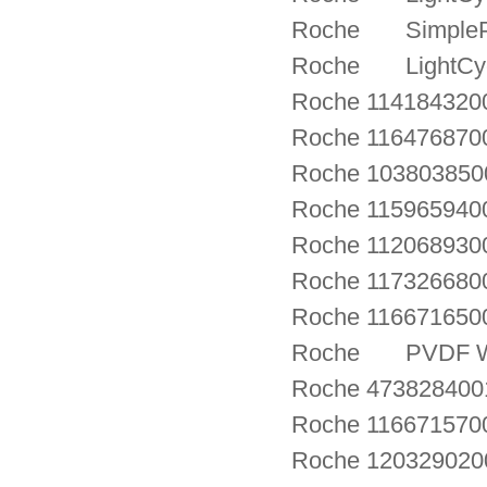
Roche SimplePro
Roche LightCycl
Roche 114184320
Roche 116476870
Roche 1038038500
Roche 115965940
Roche 1120689300
Roche 1173266800
Roche 1166716
Roche PVDF Wes
Roche 4738284001
Roche 1166715700
Roche 120329020