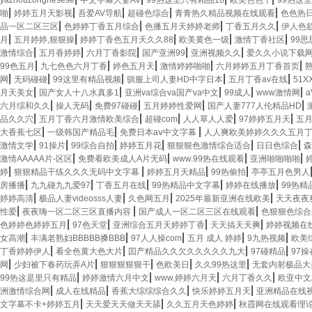
yazhouzonghesese
中文字幕人妻AV
99热这里只有精品16
欧美色色干
99热这
|
|
|
|
|
啪
婷婷五月天影视
吾爱AV导航
超碰色综合
青青热久精品视频在线观看
色色热
|
|
|
|
品一区二区三区
色婷婷丁香五月综合
色播五月天婷婷老师
丁香五月久久
伊人色
|
|
|
|
|
月
五月婷婷,狠狠操
婷婷丁香色五月天久久88
欧美黄色一级
激情丁香社区
99
|
|
|
|
|
激情综合
五月香婷婷
六月丁香影院
国产亚洲99
亚洲视频久久
爱久久小说下载
|
|
|
|
|
99色五月
九七色色六月丁香
婷色五月天
激情婷婷啪啪
六月婷婷五月丁香首页
|
|
|
|
|
网
无码碰碰
99这里有精品视频
驯服上司人妻HD中字日本
五月丁香av在线
51
|
|
|
|
|
月天美女
国产女人十八水真多1
亚洲va综合va国产va中文
99成人
www激情网
|
|
|
|
|
六月综和久久
操人无码
免费97碰碰
五月婷婷性爱网
国产人妻777人伦精品HD
|
|
|
|
|
品久久穴
五月丁香六月激情欧美综合
超碰com
人人草人人爱
97婷婷五月天
五
|
|
|
大香蕉七区
一级韩国产精品毛
免费日本aⅴ中文字幕
人人爽欧美婷婷久久久五月
|
|
|
|
|
|
激情文学
91操片
99综合自拍
婷婷五月花
狠狠狠色激情综合适合
日日色综合
森
|
|
|
|
激情AAAAA片-区区
免费看欧美成人A片无码
www.99热在线观看
亚洲啪啪啪啪
|
|
|
|
婷
狠狠精品干练久久久无码中文字幕
婷婷五月天精品
99热偷拍
亭亭五月色男人
|
|
|
|
|
房播播
九九碰九九爱97
丁香五月在线
99热精品中文字幕
婷婷在线播放
99热精
|
|
|
|
婷婷高清
极品人妻videosss人妻
久色网五月
2025年最新亚洲在线欧美
天天夜夜
|
|
|
性爱
夜夜嗨一区二区三区直播内容
国产成人一区二区三区在线观看
色狠狠色综合
|
|
|
|
色婷婷色婷婷五月
97色天堂
亚洲综合五月天婷婷丁香
天天搞天天爽
婷婷视频在
|
|
|
|
|
女高潮
丰满老熟妇BBBBB搡BBB
97人人操com
五月 成人 婷婷
9九热视频
欧美
|
|
|
|
丁香婷婷伊人
看全色黄大色大片
囯产精品久久欠久久久久久九大
97碰精品
97
|
|
|
|
|
网
少妇被下春药玩弄A片
狠狠狠狠狠干
色欧美日
久久99热这里
无套内射极品大
|
|
|
|
99热这是里只有精品
婷婷激情六月中文
www.婷婷六月天
六月丁香久久
欧亚中文A
|
|
|
|
洲激情综合网
成人在线精品
香蕉大综综综合久久
快乐婷婷五月天
亚洲精品在线
|
|
|
文字幕不卡+婷婷五月
天天爱天天做天天舔
久久五月天色婷婷
秋霞网在线观看理论