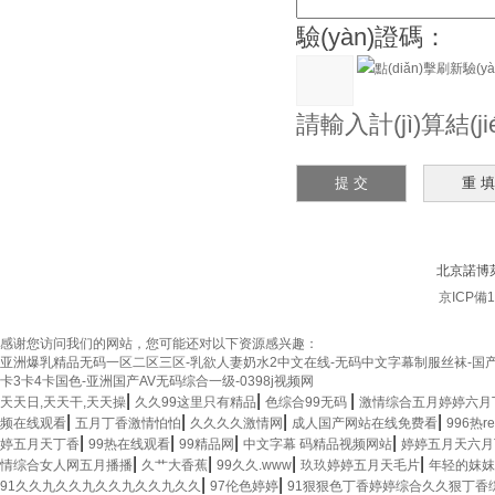
驗(yàn)證碼：
請輸入計(jì)算結(
北京諾博萊
京ICP備12
感谢您访问我们的网站，您可能还对以下资源感兴趣：
亚洲爆乳精品无码一区二区三区-乳欲人妻奶水2中文在线-无码中文字幕制服丝袜-国产精
卡3卡4卡国色-亚洲国产AV无码综合一级-0398j视频网
|
|
|
天天日,天天干,天天操
久久99这里只有精品
色综合99无码
激情综合五月婷婷六月
|
|
|
|
频在线观看
五月丁香激情怕怕
久久久久激情网
成人国产网站在线免费看
996热
|
|
|
|
婷五月天丁香
99热在线观看
99精品网
中文字幕 码精品视频网站
婷婷五月天六月
|
|
|
|
情综合女人网五月播播
久艹大香蕉
99久久.www
玖玖婷婷五月天毛片
年轻的妺妺
|
|
91久久九久久九久久九久久九久久
97伦色婷婷
91狠狠色丁香婷婷综合久久狠丁香