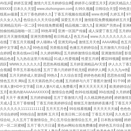
|
|
|
|
AV乱码
婷婷五亚洲
激情六月五月婷婷综合网
婷婷开心深爱五月天
武则天精品久
|
|
|
|
|
69XXX
日本久久天堂
www.zbzhongsen.com
久99久视频
日韩综合天堂
99色亚
|
|
|
|
|
线蕉av最新
五月丁香色婷婷久久
丁香五月视频在线观看
www.色99
久婷五月
9
|
|
|
久久女人九九
色综合久久天天综合网
深爱五月月天
激情影院免费视频婷婷五月天
|
|
|
|
亚洲精品无码一区二区
99在线免费观看
精品视频二级九九
亚洲国产另类av
亚洲
|
|
|
|
拍偷拍精品啪啪一区二区
99热草草
亚洲一区国产传媒
成人深爱丁香五月
五月婷
|
|
|
|
婷五月天激情视频
亚洲另类噜噜
欧日韩成人
色五月av
www.久久久久久久久久.c
|
|
|
|
|
|
在线
丁香五月天视频
伊人喵咪a V
亚洲无码yw
激情五月天色
AAAA网站
色五
|
|
|
|
|
|
婷中文字幕
色久九
99色在线
另类视在线
色播五月婷婷综合
五月激情六月综合
|
|
|
|
|
合婷婷
欧美在线ee日韩
久久婷婷网站
五月婷婷激情综合视频
亚洲激情四射
影
|
|
|
|
|
精品色老
九九热在这里只有精品
91成人性爱视频
性爱五月婷
樱花99视频
狠狠
|
|
|
|
四区
WWW.久久久久久久
思思热再线视频
五月婷亚洲精品AV天堂
伊人久久丁香五
|
|
|
|
|
合视频
亭亭五月基地在线
五月丁香六月婷婷手机无线
婷婷伊人网
久久九九re热
|
|
|
|
|
|
视频
五月天婷婷成人资源站
99热久
久久综合首页
婷婷色色欧美
思思热在线
9
|
|
|
|
情色五月天 网站
五月天第四色开心色播
五月婷婷与六月丁香图片激情
91干99
婷
|
|
|
丰满人妻HD中文字幕
日本人妻A片成人免费看片
爽天天天天天天天
欧美婷婷综合
|
|
|
|
|
五月
欧美内射AAAAAAXXXXX
激情综合色网
色99在线视频
99在线热
久月婷婷
|
|
|
|
|
本
天天干 夜夜爽
五月婷婷碰碰
五月丁香激情六月
久久桃花网色婷婷
婷婷激情
|
|
|
|
天成人
五月丁香狠狠
丁香五月欧美婷婷综合
狠狠五月激情婷婷直播片
丁香五月
|
|
|
|
久久久久久久11111111111
五月天五月色
99在线看视频
天天天天天天操
色色色
|
|
|
|
|
月综合婷婷
99热综合
激情网 五月天
欧美日韩二区在线
丁香五月无码
久久色五
|
|
综合站_久久五月丁香激情综合_开心五月综合激情综合五月_婷
日本熟女啪啪
婷婷
|
|
|
|
片一区二区蜜桃
五月丁香六月日逼
黄色av网站在线免费播放
婷婷色五月综合
激
|
|
|
|