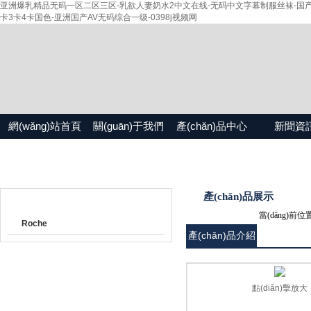
亚洲爆乳精品无码一区二区三区-乳欲人妻奶水2中文在线-无码中文字幕制服丝袜-国产精
卡3卡4卡国色-亚洲国产AV无码综合一级-0398j视频网
網(wǎng)站首頁
關(guān)于我們
產(chǎn)品中心
新聞資
產(chǎn)品目錄
產(chǎn)品展示
當(dāng)前位
Roche
產(chǎn)品介紹
點(diǎn)擊放大