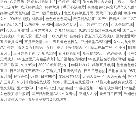
|
|
|
|
|
播放
久久精热
婷婷五月激情图片
色婷婷小说网
夜夜夜叫天天天做
丁香五月 激
|
|
|
本三级片片
玖玖婷婷综合
婷婷六月丁香开心深深爱
色噜噜狠狠色综无码久久合欧
|
|
|
|
婷婷狠天天色综合
国产一级黄色影片,
色五月婷婷五月天
天天日日夜夜爽
婷婷9
|
|
|
|
久久
99精品视频在线观看
色色色色色网站
欧美精品啪啪
国产午夜精品一区二区
|
|
|
|
|
|
日产精品久久
99热这里
草操网
综合久久伊人
五月婷婷中文字幕
伊人色综在线
|
|
|
|
|
站
久久五月激情
五月婷六月天
九九精品综合
91av传媒高清在线视频网
成全二
|
|
|
|
免费视频
午夜天堂一区人妻
99久久网站
色婷婷丁香五月天在线视频
激情性爱网
|
|
|
|
五月天操逼网
五月天激情.com
五月天色色网站
亚洲天堂AV综合网
久久九九免费
|
|
|
|
|
AV
婷婷丁香久久五月综合
五月丁香六月激情综合
久9精品视频在线
久操操
99
|
|
|
|
|
|
五月天
五月婷色丁香
九九色影院
五月花激情网
夜夜操加勒比
色婷婷基地
丁香
|
|
|
|
无码成人
99热这里只有精品青草
芭乐视频在线播放
99色最新在线视频网站
精品
|
|
|
|
|
日亚二欧美
久久99大
8090在线影视少妇
av网址在线
婷婷五月婷婷
色色色色色
|
|
|
|
|
五月
日日噜噜夜夜狠狠久久丁香六月
亚洲热综合
日日艹思思热
日批在线看
98
|
|
|
|
|
|
|
五月花
狠狠色色
97碰
日本99色
在线只有精品
无码人妻一区
天天夜夜操
色狠
|
|
|
|
久五月天
91刘玥视频在线观看
婷婷丁香五月在线观看91
精品人妻在线免费观看
|
|
|
|
|
|
色久影院
亚洲无码11
9有码中文
久超超碰
99碰碰视频
99自拍视频网站
96精
|
|
|
|
久色欧美综合狠狠
国产精品激情AV久久久青桔
亚洲人人操
天天日日夜夜
欧洲色
|
|
五月婷婷大香蕉
青草青草视频2免费观看