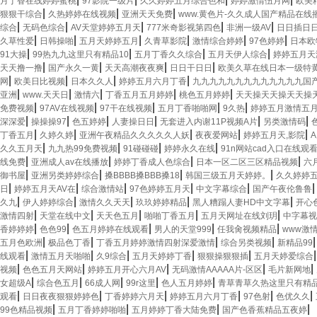
月丁香在线婷婷蜜桃
97影院一级片
久久婷婷五月综合色和
婷婷激情伍月网
欧美
|
|
|
狠狠干综合
久热婷婷在线视频
亚洲天天免费
www.黄色片-久久成人国产精品在线播
|
|
|
|
|
综合
无码色综合
AV天堂婷婷五月天
777米奇影视第四色
非洲一级AV
日日插日
|
|
|
|
|
|
久草性爱
日韩操啪
五月天婷婷五月
久青草影院
激情综合婷婷
97色婷婷
日本欧
|
|
|
|
91大操
99热九九这里只有精品10
五月丁香久久综合
五月天伊人综合
婷婷五月天
|
|
|
|
天天撸一撸
国产永久一黄
天天高潮夜夜爽
日日干日日
欧美久草在线日本一级特
|
|
|
|
网
欧美日比视频
日本久久人
婷婷五月六月丁香
九九九九九九九九九九九九九国
|
|
|
|
|
亚洲
www.天天日
激情六
丁香五月五月婷婷
桃色五月婷婷
天天操天天操天天操
|
|
|
|
|
免费视频
97AV在线视频
97干在线视频
五月丁香啪啪网
9久热
婷婷五月激情五
|
|
|
|
|
|
深深爱
操操操97
色五婷婷
人妻操日日
无套进入内谢11P视频A片
另类激情码
|
|
|
|
|
丁香五月
久婷久婷
亚洲午夜精品久久久久久人妖
夜夜爱网站
婷婷五月天,影院
|
|
|
|
久久五月天
九九热99免费视频
91碰碰碰
婷婷永久在线
91n网站cad入口在线观
|
|
|
|
线免费
亚洲成人av在线播放
婷婷丁香成人色综合
日本一区二区三区精品视频
六
|
|
|
|
御书屋
亚洲另类婷婷综合
搡BBBB搡BBB搡18
韩国三级五月天婷婷。
久久婷婷
|
|
|
|
|
日
婷婷五月天AV在
综合激情站
97色婷婷五月天
中文字幕综合
国产午夜伦鲁鲁
|
|
|
|
|
久九
伊人婷婷综合
激情久久天天
玖玖婷婷精品
黑人糟蹋人妻HD中文字幕
开心
|
|
|
|
|
激情四射
天堂在线中文
天天色五月
啪啪丁香五月
五月天网址在线刘玥
中字幕
|
|
|
|
|
香婷婷婷
色色99
色五月婷婷在线观看
男人的天堂999
任我肏视频精品
www激
|
|
|
|
五月色欧洲
极品色丁香
丁香五月婷婷激情四射深爱激情
综合另类视频
新精品99
|
|
|
|
|
线观看
激情五月天啪啪
久9综合
五月天婷婷丁香
狠狠操狠狠插
五月天婷爱综合
|
|
|
|
|
视频
色色五月天网站
婷婷五月开心六月AV
无码激情AAAAA片-区区
毛片新网地
|
|
|
|
|
女超级A
综合色五月
66成人网
99r这里
色人五月婷婷
青草青草久热这里只有精
|
|
|
|
|
|
观看
日日夜夜狠狠婷婷色
丁香婷婷六月天
婷婷五月六月丁香
97色射
色优久久
|
|
|
|
99色精品视频
五月丁香婷婷啪啪
五月婷婷丁香大陆免费
国产色香蕉精品五夜婷