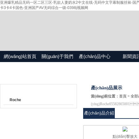
亚洲爆乳精品无码一区二区三区-乳欲人妻奶水2中文在线-无码中文字幕制服丝袜-国产精
卡3卡4卡国色-亚洲国产AV无码综合一级-0398j视频网
網(wǎng)站首頁
關(guān)于我們
產(chǎn)品中心
新聞資
產(chǎn)品目錄
產(chǎn)品展示
當(dāng)前位置：
首頁
>
全部產
Roche
(yīng)Roche05582865001
產(chǎn)品介紹
點(diǎn)擊放大