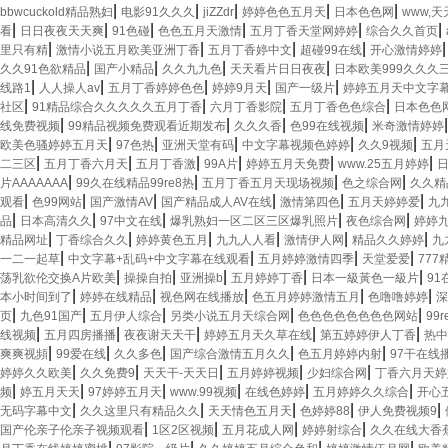
|
|
|
|
|
bbwcuckold精品熟妇
电影91久久久
jiZZdr
婷婷色色五月天
日本色色网
www,
|
|
|
|
|
|
看
日日夜夜天天爽
91色碰
色色五月天激情
五月丁香天堂网婷婷
综合久久首页
|
|
|
|
里只有精
激情小说五月欧美亚洲丁香
五月丁香婷中文
超碰99在线
开心激情婷婷
|
|
|
|
久久91色欲精品
国产小精品
久久九九色
天天看片日日夜夜
日本欧美999久久久
|
|
|
|
|
线路1
人人操人av
五月丁香婷婷色色
婷婷9月天
国产一级片
婷婷五月天中文字
|
|
|
|
社区
91精品综合久久久久久五月丁香
六月丁香影院
五月丁香色色综合
日本色色
|
|
|
|
线免费视频
99精品视频免费观看近期发布
久久久香
色99在线视频
米奇激情婷婷
|
|
|
|
|
欧美色骚婷婷五月天
97色热
亚洲天堂有码
中文字幕视频色婷婷
久久9视频
五月
|
|
|
|
|
|
二三区
五月丁香六月天
五月丁香激
99A片
婷婷五月天免费
www.25五月婷婷
|
|
|
|
片AAAAAAA
99久在线精品99re8热
五月丁香五月天现场视频
色之综合网
久久精
|
|
|
|
|
|
观看
色99网站
国产激情AV
国产精品成人AV在线
激情第四色
五月天婷婷爱
九
|
|
|
|
|
品
日本高清久久
97中文在线
爆乳熟妇一区二区三区爆乳照片
夜色综合网
婷婷
|
|
|
|
|
|
精品网址
丁香综合久久
婷婷黄色五月
九九人人看
激情伊人网
精品久久婷婷
九
|
|
|
|
一二一起草
中文字幕+乱码+中文字幕在线观看
五月婷婷激情四季
天堂爱爱
777
|
|
|
|
|
荡乳欲伦交换A片欧美
操操自拍
亚洲操b
五月婷婷丁香
日本一級黃色一級片
9
|
|
|
|
|
本小时间到了
婷婷在线精品
视色网在线播放
色五月婷婷激情五月
色噜噜婷婷
深
|
|
|
|
|
页
九色91国产
五月伊人综合
另类小说五月天综合网
色色色色色色色色网站
99
|
|
|
|
|
线视频
五月四房播播
夜夜谢天天干
婷婷五月天久草在线
第五婷婷伊人丁香
热中
|
|
|
|
|
爽爽视頻
99爱在线
久久多色
国产综合激情五月久久
色五月婷婷内射
97干在线
|
|
|
|
|
婷婷久久欧美
久久免费9
天天干-天天日
五月婷婷视频
少妇综合网
丁香六月天婷
|
|
|
|
|
|
频
婷五月天天
97婷婷五月天
www.99视频
在线色婷婷
五月婷婷久久综合
开心
|
|
|
|
|
无码字幕中文
久久这里只有精品久久
天天情色五月天
色婷婷88
伊人免费视频9
|
|
|
|
国产伦亲子伦亲子视频观看
1区2区视频
五月花成人网
婷婷射综合
久久在线大香
|
|
|
|