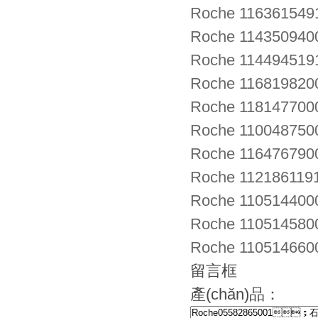
Roche 116361549
Roche 114350940
Roche 114494519
Roche 116819820
Roche 1181477000
Roche 11004875
Roche 116476790
Roche 112186119
Roche 1105144
Roche 1105145
Roche 110514660
留言框
產(chǎn)品：