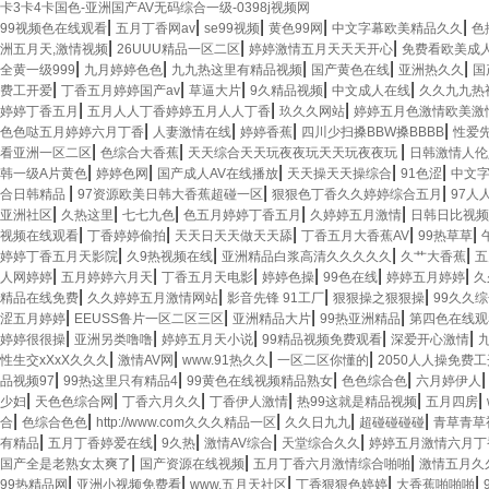
卡3卡4卡国色-亚洲国产AV无码综合一级-0398j视频网
|
|
|
|
|
99视频色在线观看
五月丁香网av
se99视频
黄色99网
中文字幕欧美精品久久
色
|
|
|
洲五月天,激情视频
26UUU精品一区二区
婷婷激情五月天天天开心
免费看欧美成
|
|
|
|
|
全黄一级999
九月婷婷色色
九九热这里有精品视频
国产黄色在线
亚洲热久久
国
|
|
|
|
|
费工开爱
丁香五月婷婷国产av
草逼大片
9久精品视频
中文成人在线
久久九九热
|
|
|
婷婷丁香五月
五月人人丁香婷婷五月人人丁香
玖久久网站
婷婷五月色激情欧美激
|
|
|
|
色色哒五月婷婷六月丁香
人妻激情在线
婷婷香蕉
四川少扫搡BBW搡BBBB
性爱先
|
|
|
看亚洲一区二区
色综合大香蕉
天天综合天天玩夜夜玩天天玩夜夜玩
日韩激情人伦
|
|
|
|
|
韩一级A片黄色
婷婷色网
国产成人AV在线播放
天天操天天操综合
91色涩
中文字
|
|
|
合日韩精品
97资源欧美日韩大香蕉超碰一区
狠狠色丁香久久婷婷综合五月
97人
|
|
|
|
|
亚洲社区
久热这里
七七九色
色五月婷婷丁香五月
久婷婷五月激情
日韩日比视频
|
|
|
|
|
视频在线观看
丁香婷婷偷拍
天天日天天做天天舔
丁香五月大香蕉AV
99热草草
|
|
|
|
婷婷丁香五月天影院
久9热视频在线
亚洲精品白浆高清久久久久久
久艹大香蕉
五
|
|
|
|
|
|
人网婷婷
五月婷婷六月天
丁香五月天电影
婷婷色操
99色在线
婷婷五月婷婷
久
|
|
|
|
精品在线免费
久久婷婷五月激情网站
影音先锋 91工厂
狠狠操之狠狠操
99久久
|
|
|
|
涩五月婷婷
EEUSS鲁片一区二区三区
亚洲精品大片
99热亚洲精品
第四色在线观
|
|
|
|
|
婷婷很很操
亚洲另类噜噜
婷婷五月天小说
99精品视频免费观看
深爱开心激情
|
|
|
|
性生交xXxX久久久
激情AV网
www.91热久久
一区二区你懂的
2050人人操免费
|
|
|
|
品视频97
99热这里只有精品4
99黄色在线视频精品熟女
色色综合色
六月婷伊人
|
|
|
|
|
|
少妇
天色色综合网
丁香六月久久
丁香伊人激情
热99这就是精品视频
五月四房
|
|
|
|
|
合
色综合色色
http://www.com久久久精品一区
久久日九九
超碰碰碰碰
青草青草
|
|
|
|
|
有精品
五月丁香婷爱在线
9久热
激情AV综合
天堂综合久久
婷婷五月激情六月丁
|
|
|
国产全是老熟女太爽了
国产资源在线视频
五月丁香六月激情综合啪啪
激情五月久
|
|
|
|
|
99热精品网
亚洲小视频免费看
www.五月天社区
丁香狠狠色婷婷
大香蕉啪啪啪