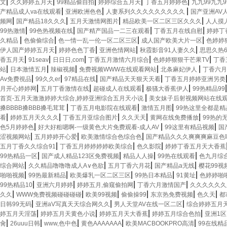
|
|
|
|
|
文
久久婷婷五月天
99精品偷自拍
婷婷综合五月天
丁香五月婷婷色
九九99九九9
|
|
|
产精品成人va在线观看
亚洲欧洲色色
人妻系列久久久久久久久久久
国产亚洲AV
|
|
|
|
频网
国产精品18久久久
五月天激情网图片
精品欧美一区二区三区久久久
人人摸
|
|
|
|
99热激情
99色热视频在线
国产精产国品一二三在观看
丁香五月在线自慰
婷婷丁
|
|
|
|
久精品
色偷偷综合
色一情一乱一伦一区二区三区
成人国产欧美大片一区
色婷婷
|
|
|
|
伊人国产婷婷五月天
婷婷色色丁香
亚洲色情网站
秋霞影音91人妻久久
思思久热
|
|
|
|
|
香五月天
91seav
日日日,com
丁香五月激情六月综合
色婷婷狠狠干芒果TV
丁香
|
|
|
|
|
站
日本激情五月
辣椒视频
免费视频WWW在线观看网站
北条麻妃伊人
丁香六月
|
|
|
|
Av免费視品
99久久er
97精品在线
国产精品天天狠天天看
丁香五月婷婷亚洲另类
|
|
|
|
月开心婷婷网
五月丁香激情在线
超碰成人在线观看
极骚大香蕉伊人
99热精品99
|
首页-五月天激激婷婷大综合,婷婷亚洲综合五月天小说
美女妹子后射视频网站在线
|
|
|
搡BBBB搡BBB搡毛茸茸
丁香五月电影院在线观看
激情五月图
99热这里全都是精
|
|
|
|
|
看
婷婷五月天久久久
丁香五月亚综合图片
久久天天
黄网在线免费播放
99热的
|
|
|
色5月婷婷色
好大好粗嗯啊-一级黄色大片免费观看-成人AV
99这里有精品视频
国
|
|
|
涩视频网站
五月婷婷开心爱
欧美激情综合色综合色
国产精品久久久爽爽爽麻豆色
|
|
|
五月丁香久久综合91
丁香五月婷婷婷婷欧美综合
色久影院
婷婷丁香五月天大香蕉
|
|
|
|
99热精品一区
国产成人精品123区免费视频
精品人人操
99热在线观看
色九月综
|
|
|
|
综合网站
久久精品噜噜噜成人A∨色欲
五月丁香六月花
国产精品a无线
樱花99视
|
|
|
|
|
啪啪视频
99热最新精品
欧美爆乳一区二区三区
99热日本精品
91黄址
色婷婷啪
|
|
|
|
99热精品10
亚洲六月婷婷
婷婷五月,偷窥偷拍网
丁香六月激情国产
久久久久久久
|
|
|
|
|
|
久久
WWW免费视频碰碰碰碰
欧美99视频
偷偷操99
东京热免费视频
色久天
都
|
|
|
日韩99无码
亚洲aV写真天天综合网久久
男人天堂AV在线一区二区
综合婷婷五月
|
|
|
|
婷五月天淫荡
婷婷五月天黄色小说
婷婷五月天大香蕉
婷婷五月综合色拍
亚洲1区
|
|
|
|
|
肏
26uuu日韩
www,色中色
黄色AAAAAAA
欧美MACBOOKPRO高清
99在线精