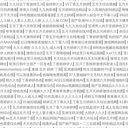
|
|
|
|
|
在线
久久综合丁香激情五月
操婷婷久久
sS丁香五月婷婷
五月天综合视频
五月
|
|
|
|
|
月四房播播
香蕉久日夜
九九色影视
五月婷婷综合精品
女人高潮内射99精品
噜
|
|
|
|
天干天天拍
99色视频在线观看最新
五月之婷婷
婷婷伊人綜合中文字幕小说
99
|
|
人人操人人看人人想人人摸 人人人人操,COM
国产亚洲AV人片在线
激情五月天噢
|
|
|
|
强操
五月丁香六月情亚洲
狠狠插狠狠操
九九九色综合
亚洲男人的天堂婷婷色五
|
|
|
|
|
类
草草夜夜操
丁香月五月天婷婷久久
五月天婷婷在线AN
色五月婷婷久久
色综
|
|
|
|
只有精品
五月天激情婷婷
丁香五月色播中文在线播放
丁香婷婷激情
热的国产,热
|
|
|
|
片AAAAA级
日日噜噜夜夜狠狠久久丁香六月
青青操日本摸摸看看
激情网婷婷婷
|
|
|
国产99
久久久潮喷-久久久九九-成人AV
五月婷婷六月开心
996热re视频在线观看
|
|
|
|
|
伊人婷婷大香蕉
激情综合区
五月丁香啪啪啪
99这里只有精品视频
久er7久热
亚
|
|
|
爱高潮片
99热这里只有精品免费
天天综合天天玩夜夜玩天天玩夜夜玩
激情五月婷
|
|
|
|
网址
欧美日韩中文国产一区发布
丁香婷婷伊人
五月丁香婷婷激情四射迷人
强伦
|
|
|
|
www.maotanji.com
激情 五月 婷婷 丁香
亚洲激情网
性生活视频98791
亚洲精品
|
|
|
|
欧美在线
可以直接看的av
色呦呦免费观看
97人妻碰碰中文无码久热丝袜
操丝袜
|
|
|
|
|
婷
精久久色
丁香婷婷色色
狠狠CAO日日穞夜夜穞AV
五月激情六月婷婷
啪啪91
|
|
|
|
AV色综合
色婷婷成人
我要射综合
996热re视频精品视频
国产亚洲精品久久久久
|
|
|
|
|
月天色
99色色热
91视频久久久
青青草免费公开视频
五月天婷婷激情在线色图
|
|
|
|
在线观看
69人人操人人爽
91性高潮久久久久久久久
婷婷五月噜噜
夜夜撸天天日
|
|
|
|
香婷婷久久九
91偷拍视频
婷婷五月丁香久久
丁香五月婷婷久久综合激情网
91
|
|
|
|
人人干
五月婷婷激情综合网
五月丁香六月婷婷网
av在线超清中文
成人在线日韩
|
|
|
|
|
州综合
精品五月天
中文人妻主播久久
亚洲无码另类
大胆伊人久久
亚洲黄网在线
|
|
|
|
|
网
av五月天婷婷丁香
久久精品99国产精品日本
丁香九月综合
婷婷五月情
色欲
|
|
|
|
|
色爱爱综合网
天天色凹凸
能看的av
国产精产国品一二三在观看
99热精品无码